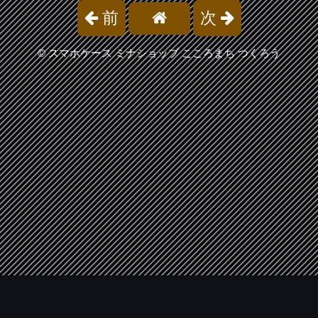
前
次
©
スマホケース ミナショップ こころまち つくろう