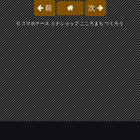
前
次
©
スマホケース ミナショップ こころまち つくろう